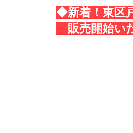
◆新着！東区
​ 販売開始い