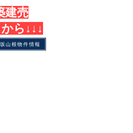
築建売
から↓↓↓
坂山根物件情報