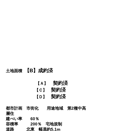
【B】成約済
土地面積
契約済
【Ａ】
契約済
【Ｃ】
契約済
【Ｄ】
都市計画 市街化 用途地域 第2種中高
層住
建ぺい率 60％
容積率 200％ 宅地規制
道路 北東 幅員約5.1m