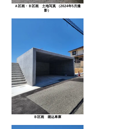
Ａ区画・Ｂ区画 土地写真 （2024年5月撮
影）
Ｂ区画 堀込車庫