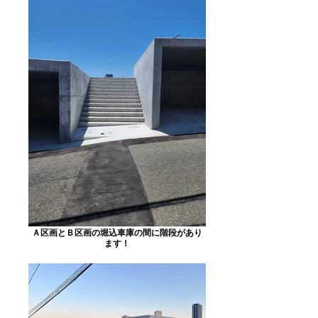
Ａ区画とＢ区画の堀込車庫の間に階段があり
ます！